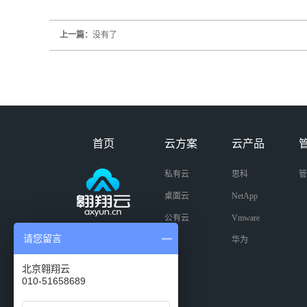
上一篇：
没有了
首页
云方案
云产品
私有云
思科
管
桌面云
NetApp
公有云
Vmware
请您留言
华为
北京翱翔云
010-51658689