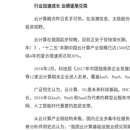
行业加速成长 业绩逐渐兑现
云计算概念昨日炙手可热，在浪潮信息、太极股份、
投资视野。
云计算在我国起步较晚，目前正处于较快增长期。20
年）》，“十二五”末期中国云计算产业规模已达1500亿
续4年的复合增速将达到30%。
2018年3月，科技部《2017年中国独角兽企业
等12家云计算相关企业进入名单，覆盖IaaS、PaaS、S
广证恒生认为，云计算、5G是未来科技基础。ID
长，2016年以IaaS、PaaS 和SaaS为代表的典型云
网、人工智能时代重要的底层支撑。
从云计算产业链结构来看，国内企业多集中在服务
券分析师郑宏达认为，“我国云计算基础设施业绩兑现