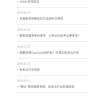
WebEx在线会议
2018-05-22
.
去哪能淘到便宜的正品思科交换机
2018-05-22
.
勒索病毒带来的思考：公有云比私有云更安全？
2018-05-22
.
想要获得OpenStack的好处？先落实私有云计划
2018-05-22
.
私有云行业现状
2018-05-22
.
“赛云”落地国家电网：私有云行业机遇显现