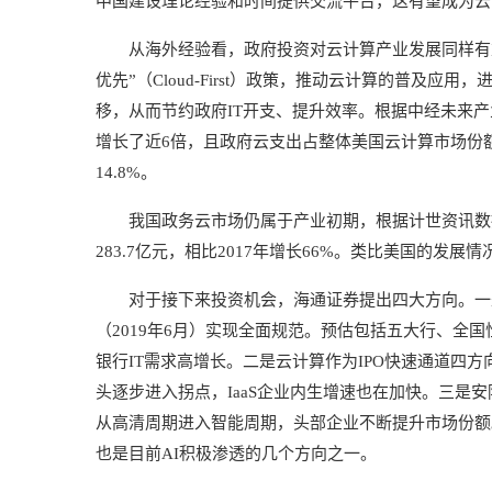
中国建设理论经验和时间提供交流平台，这有望成为云
从海外经验看，政府投资对云计算产业发展同样有重
优先”（Cloud-First）政策，推动云计算的普及
移，从而节约政府IT开支、提升效率。根据中经未来
增长了近6倍，且政府云支出占整体美国云计算市场份额的
14.8%。
我国政务云市场仍属于产业初期，根据计世资讯数据，
283.7亿元，相比2017年增长66%。类比美国的
对于接下来投资机会，海通证券提出四大方向。一
（2019年6月）实现全面规范。预估包括五大行、全
银行IT需求高增长。二是云计算作为IPO快速通道四方
头逐步进入拐点，IaaS企业内生增速也在加快。三是
从高清周期进入智能周期，头部企业不断提升市场份额
也是目前AI积极渗透的几个方向之一。