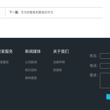
下一篇：
华为的聚焦和聚焦的华为
管家服务
新闻媒体
关于我们
姓名：
家服务
公司新闻
法律声明
电话：
知识百科
资源库
需求：
媒体报道