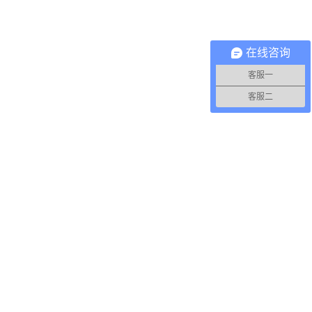
在线咨询
客服一
客服二