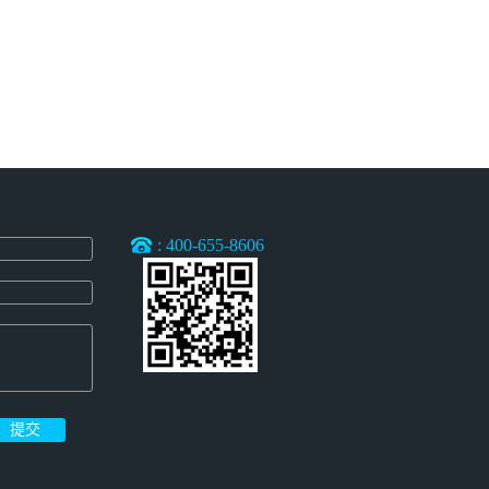
: 400-655-8606