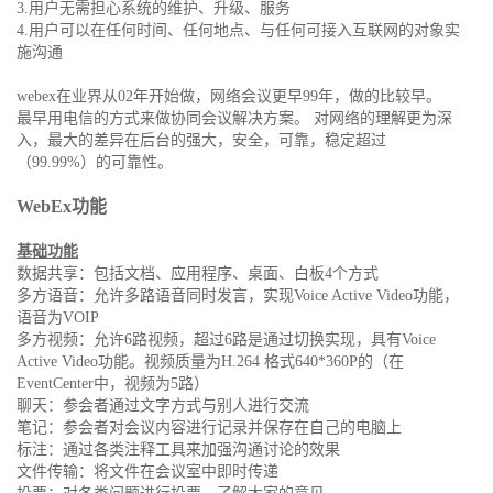
3.用户无需担心系统的维护、升级、服务
4.用户可以在任何时间、任何地点、与任何可接入互联网的对象实
施沟通
webex在业界从02年开始做，网络会议更早99年，做的比较早。
最早用电信的方式来做协同会议解决方案。 对网络的理解更为深
入，最大的差异在后台的强大，安全，可靠，稳定超过
（99.99%）的可靠性。
WebEx
功能
基础功能
数据共享：包括文档、应用程序、桌面、白板4个方式
多方语音：允许多路语音同时发言，实现Voice Active Video功能，
语音为VOIP
多方视频：允许6路视频，超过6路是通过切换实现，具有Voice
Active Video功能。视频质量为H.264 格式640*360P的（在
EventCenter中，视频为5路）
聊天：参会者通过文字方式与别人进行交流
笔记：参会者对会议内容进行记录并保存在自己的电脑上
标注：通过各类注释工具来加强沟通讨论的效果
文件传输：将文件在会议室中即时传递