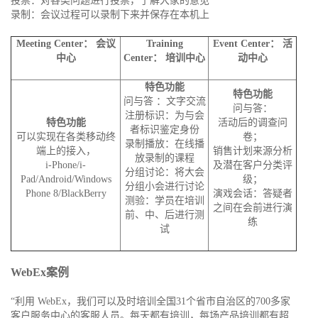
投票：对各类问题进行投票，了解大家的意见
录制：会议过程可以录制下来并保存在本机上
Meeting Center
：
会议
Training
Event Center
：
活
中心
Center
：
培训中心
动中心
特色功能
特色功能
问与答 ：文字交流
问与答：
注册标识：为与会
特色功能
活动后的调查问
者标识鉴定身份
可以实现在各类移动终
卷；
录制播放：在线播
端上的接入，
销售计划来源分析
放录制的课程
i-Phone/i-
及潜在客户分类评
分组讨论：将大会
Pad/Android/Windows
级；
分组小会进行讨论
Phone 8/BlackBerry
演戏会话：答疑者
测验：学员在培训
之间在会前进行演
前、中、后进行测
练
试
WebEx
案例
“利用 WebEx，我们可以及时培训全国31个省市自治区的700多家
客户服务中心的客服人员。每天都有培训，每场产品培训都有超