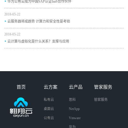
华为公有云成为中国SAP认证IaaS合作伙伴
2018-05-22
.
云服务器将成趋势 计算力和安全性是考验
2018-05-22
.
云计算与虚拟化是什么关系？支撑与应用
首页
云方案
云产品
管家服务
私有云
思科
管家服务
桌面云
NetApp
公有云
Vmware
华为