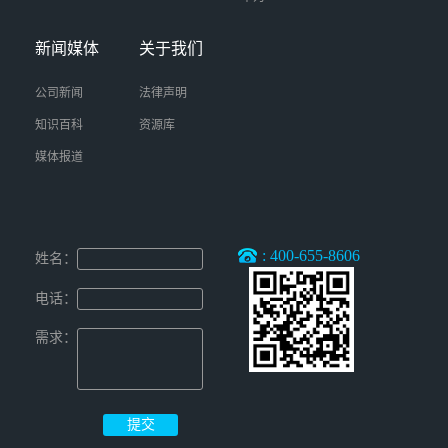
新闻媒体
关于我们
公司新闻
法律声明
知识百科
资源库
媒体报道
: 400-655-8606
姓名：
电话：
需求：