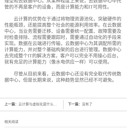
理型和云数据中心。从某种程度上来说，云数据中心中托
管的不再是客户的设备，而是计算能力和IT可用性。
云计算的优势在于通过将物理资源池化，突破硬件的
性能瓶颈，还能提高整个社会的能源利用效率。在云数据
中心，当业务需要迁移、设备需要统一配置、故障需要及
时检查排除、流程需要跟踪时，需要通过自动化的手段来
实现。数据在云端进行传输，云数据中心为其调配所需的
计算能力，并对整个基础构架的后台进行管理。数据中心
去完成整个IT的解决方案，客户可以完全不用操心后台，
就有充足的计算能力（像水电供应一样）可以使用。
尽管从目前来看，云数据中心还没有完全取代传统数
据中心，但是长期来说，这种趋势显然已经不可避免。
上一篇：
云计算与虚拟化是什么关系？支撑与应用
下一篇：
没有了
相关阅读